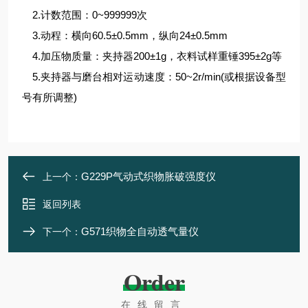
2.计数范围：0~999999次
3.动程：横向60.5±0.5mm，纵向24±0.5mm
4.加压物质量：夹持器200±1g，衣料试样重锤395±2g等
5.夹持器与磨台相对运动速度：50~2r/min(或根据设备型
号有所调整)
G229P气动式织物胀破强度仪
上一个：
返回列表
G571织物全自动透气量仪
下一个：
Order
在线留言