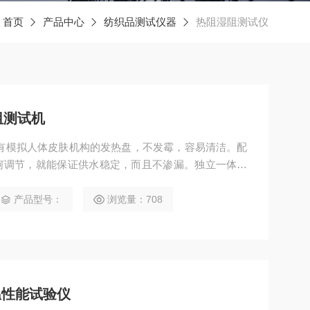
：
首页
产品中心
纺织品测试仪器
热阻湿阻测试仪
湿阻测试机
试机有模拟人体皮肤机构的发热盘，不发霉，容易清洁。配
何调节，就能保证供水稳定，而且不渗漏。独立一体化
离设计，用户可以使用自购环境实验箱，方便维修校准
以简单拆卸下来，可以外接风罩，满足无风速的静态测
产品型号：
浏览量：708
温性能试验仪