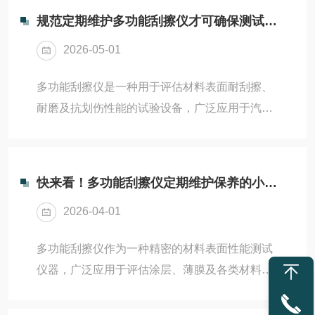
规范定期维护多功能刮擦仪才可确保测试结果可靠
2026-05-01
多功能刮擦仪是一种用于评估材料表面耐刮擦、
耐磨及抗划伤性能的试验设备，广泛应用于汽车
内饰、家电面板、涂料及塑料制品的质量控制。
其通过标准化刮针在可控载荷下匀速划过试样表
面，结合光学或触觉方式评价损伤程度。由于涉
快来看！多功能刮擦仪定期维护保养的小妙招
及精密力学加载与运动控制，长期使用易出现部
2026-04-01
件磨损、精度漂移或运行异常。为确保测试结果
可靠、设备寿命延长，必须实施规范的定期维护
多功能刮擦仪作为一种精密的材料表面性能测试
保养。以下是多功能刮擦仪的定期维护保养方
仪器，广泛应用于评估涂层、薄膜及各类材料的
法：1、刮针与夹具清洁检查：每次试验后，用
耐刮擦与耐磨耗性能。其测试结果的准确性和设
无绒布蘸取酒精擦拭刮针表面，清除残留碎屑或
备的长期稳定运行，在很大程度上依赖于规范且