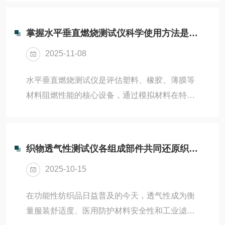
织、汽车、光伏组件等行业，用于评估产品耐候
性与寿命。其核心通过UVA-340或UVB-313荧光
掌握水平垂直燃烧测试仪科学使用方法是保障测试准确性的前提
紫外灯管发射固定波段紫外线，并结合冷凝/喷淋
2025-11-08
系统模拟湿热循环。掌握紫外老化试验箱的规范
使用方法，是实现模拟真、数据准、运行稳的关
水平垂直燃烧测试仪是评估塑料、橡胶、薄膜等
键保障。一、使用前准备查样品状态：确保试样
材料阻燃性能的核心设备，通过模拟材料在特定
表面清洁、无油污，尺寸符合夹具要求，避免相
火焰下的燃烧行为，判定其是否达到HB、V-2、
互遮挡；查灯管类型匹配：UVA-340（295–...
V-1或V-0等级。测试结果直接影响产品安全认证
与市场准入。若操作不规范，易导致评级误判、
织物透气性测试仪各组成部件共同还原织物在真实环境中的气体透过特性
数据无效甚至安全事故。掌握水平垂直燃烧测试
2025-10-15
仪科学、严谨的使用方法，是保障测试准确性与
人员安全的前提。一、测试前准备严格按标准制
在功能性纺织品日益普及的今天，透气性成为衡
备试样：通常长125±5mm、宽13.0±0.5mm、厚
量服装舒适度、医用防护材料安全性和工业滤材
度按实际应用或标准要求（如3.0mm、