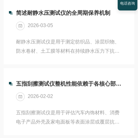
涂层；每周检查刮针是...
电话咨询
定期的维护保养。科学的维护不仅能延长设备的
简述耐静水压测试仪的全周期保养机制
使用寿命，更能确保测试数据的一致性与可靠
2026-03-05
性，为材料研发与质量控制提供坚实保障。以下
是关于多功能刮擦仪定期维护保养方法的具体介
耐静水压测试仪是用于测定纺织品、涂层织物、
绍。1、执行每日使用后的基础清洁每次完成测
防水卷材、土工膜等材料在持续静水压力下抗渗
试后，应立即对设备进行基础清洁。使用无尘布
水性能的核心设备，广泛应用于质检、研发及生
蘸取适量无水乙醇或专用清洁剂，仔细擦拭工作
产控制领域。其通过加压水柱或液压系统模拟实
台面、夹具以及刮擦头...
际使用中的水压环境，精准判断材料的防水等
五指刮擦测试仪整机性能依赖于各核心部件的精密协同
级。耐静水压测试仪建立日清、周检、月保、年
2026-02-02
校的全周期保养机制，才能确保测试精准、运行
可靠、寿命延长。一、每日使用后基础维护排空
五指刮擦测试仪是用于评估汽车内饰材料、消费
测试腔积水：每次试验结束后，打开排水阀排空
电子产品外壳及家电面板等表面涂层或覆层抗刮
腔体与管路存水，防止金属部件锈蚀或滋生微生
擦性能的关键检测设备。其模拟人手五指在不同
物；清洁试样夹持面：用软布擦拭上下夹盘密封