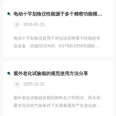
载荷下对材料表面进行往复刮擦，依据
区域，清除纤维碎屑、...
ISO1518、ASTMD7027、PV3952等标准，量化
电动十字划格仪性能源于多个精密功能模块的协同运作
评估材料耐刮性、光泽保持率及视觉损伤等级。
2026-01-15
五指刮擦测试仪整机性能依赖于各核心部件的精
密协同与高重复性控制。1、五指加载系统配备
电动十字划格仪是用于评估涂层附着力性能的专
五个独立可调砝码加载臂，模拟人手指压力（通
业设备，依据ISO2409、ASTMD3359等国际标
常5–20N/指），每指压力可单独设定，支持线性
准，在样品表面自动划出精确的十字交叉网格，
或阶梯式加载。加载头采用标准半球形不锈钢或
通过胶带剥离法判定涂层是否起皮、剥落。相比
陶...
手动划格，电动十字划格仪具备压力恒定、速度
紫外老化试验箱的规范使用方法分享
均匀、重复性高等优势，广泛应用于汽车、家
2025-12-10
电、建材及质检实验室，其性能源于多个精密功
能模块的协同运作。一、驱动与运动控制系统步
紫外老化试验箱是模拟材料在户外阳光、雨水和
进电机+精密导轨：X/Y双轴独立控制，实现高重
露水等自然气候条件下长期暴露所产生老化效应
复定位精度（±0.01mm）；可编程控制器：预设
的加速试验设备，广泛应用于塑料、涂料、纺
多种标准网格规格（如1×1...