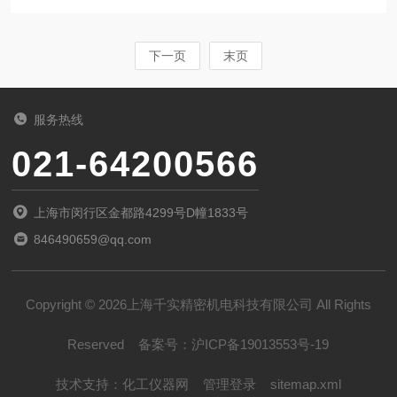
性能的关键指标。织物透气性测试仪的测试结果
1.5mm）...
直接影响产品设计与质量评定。织物透气性测试
仪由多个精密部件协同运作，共同还原织物在真
下一页
末页
实环境中的气体透过特性。1、测试腔体测试腔
是仪器的核心结构，通常由上下两个密封腔室组
服务热线
成，中间夹持待测织物。其设计确保气流垂直通
021-64200566
过固定面积的试样（如20cm2或38.3cm2），形
成标准测试区域。腔体材质多为金属或高强度塑
上海市闵行区金都路4299号D幢1833号
料，密封性好，避免旁路漏气，保证测试精度。
846490659@qq.com
2、气流...
Copyright © 2026上海千实精密机电科技有限公司 All Rights
Reserved
备案号：
沪ICP备19013553号-19
技术支持：
化工仪器网
管理登录
sitemap.xml