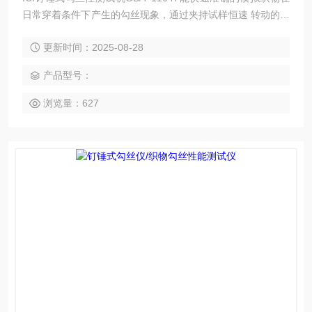
日常穿着条件下产生的勾丝现象，通过夹持试样恒速 转动的转
筒与钉锤作用，使得钉锤在试样表面随机翻动，跳动，钉锤表
更新时间：2025-08-28
面的碳化钨针钉模拟尖锐物体 将试样中纤维或纱线勾出或钩断
的情况，以此测试织物的抗勾丝性能。
产品型号：
浏览量：627