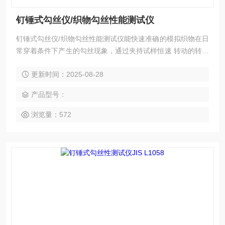
钉锤式勾丝仪/织物勾丝性能测试仪
钉锤式勾丝仪/织物勾丝性能测试仪能快速准确的模拟织物在日
常穿着条件下产生的勾丝现象，通过夹持试样恒速 转动的转筒
与钉锤作用，使得钉锤在试样表面随机翻动，跳动，钉锤表面
更新时间：2025-08-28
的碳化钨针钉模拟尖锐物体 将试样中纤维或纱线勾出或钩断的
情况，以此测试织物的抗勾丝性能。
产品型号：
浏览量：572