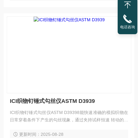
电话咨询
ICI织物钉锤式勾丝仪ASTM D3939
ICI织物钉锤式勾丝仪ASTM D39398能快速准确的模拟织物在
日常穿着条件下产生的勾丝现象，通过夹持试样恒速 转动的转
筒与钉锤作用，使得钉锤在试样表面随机翻动，跳动，钉锤表
更新时间：2025-08-28
面的碳化钨针钉模拟尖锐物体 将试样中纤维或纱线勾出或钩断