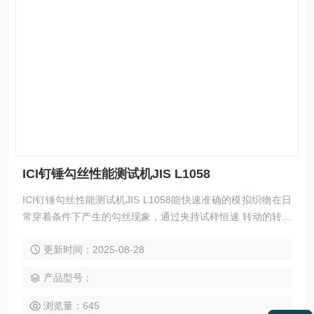
ICI钉锤勾丝性能测试机JIS L1058
ICI钉锤勾丝性能测试机JIS L1058能快速准确的模拟织物在日
常穿着条件下产生的勾丝现象，通过夹持试样恒速 转动的转筒
与钉锤作用，使得钉锤在试样表面随机翻动，跳动，钉锤表面
更新时间：2025-08-28
的碳化钨针钉模拟尖锐物体 将试样中纤维或纱线勾出或钩断的
情况，以此测试织物的抗勾丝性能。
产品型号：
浏览量：645