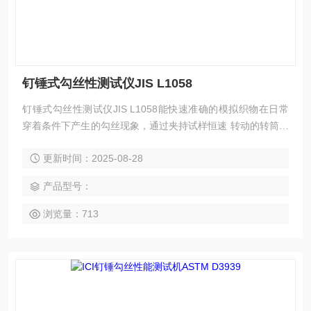
钉锤式勾丝性测试仪JIS L1058
钉锤式勾丝性测试仪JIS L1058能快速准确的模拟织物在日常
穿着条件下产生的勾丝现象，通过夹持试样恒速 转动的转筒与
钉锤作用，使得钉锤在试样表面随机翻动，跳动，钉锤表面的
更新时间：2025-08-28
碳化钨针钉模拟尖锐物体 将试样中纤维或纱线勾出或钩断的情
况，以此测试针织物，机织物等的抗勾丝性能。
产品型号：
浏览量：713