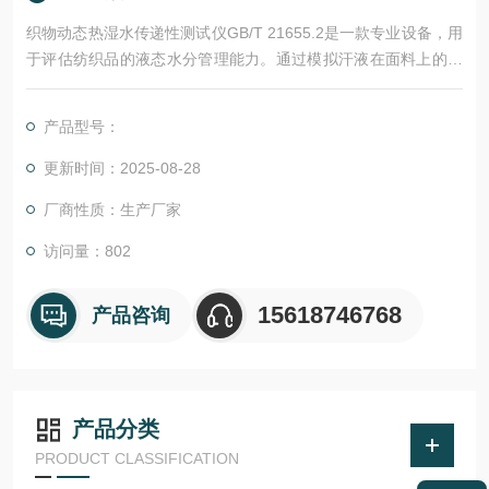
织物动态热湿水传递性测试仪GB/T 21655.2是一款专业设备，用
于评估纺织品的液态水分管理能力。通过模拟汗液在面料上的吸
收、扩散过程，该测试仪可快速测量并得出面料的整体液态水分
管理能力、单向传递能力及浸湿、吸水速度等数据，适用于针织
产品型号：
及梭织物，为服装制造商的质量控制和新面料研发提供重要参
考。
更新时间：2025-08-28
厂商性质：生产厂家
访问量：802
15618746768
产品咨询
产品分类
PRODUCT CLASSIFICATION