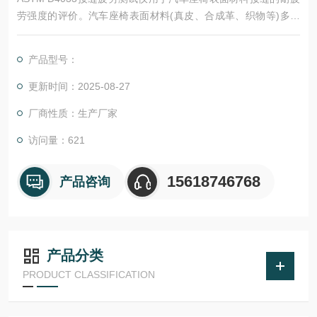
劳强度的评价。汽车座椅表面材料(真皮、合成革、织物等)多为
拼接缝合结构，材料接缝的缝合强度和缝口的耐疲劳强度直接影
响座椅的使用寿命。通过测试材料接缝的强度和寿命能有效预测
产品型号：
座椅的寿命以及给出提高使用寿命的改进方向
更新时间：2025-08-27
厂商性质：生产厂家
访问量：621
15618746768
产品咨询
产品分类
PRODUCT CLASSIFICATION