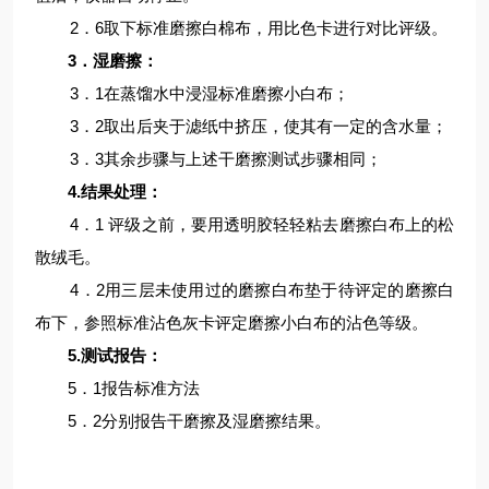
2．6取下标准磨擦白棉布，用比色卡进行对比评级。
3．湿磨擦：
3．1在蒸馏水中浸湿标准磨擦小白布；
3．2取出后夹于滤纸中挤压，使其有一定的含水量；
3．3其余步骤与上述干磨擦测试步骤相同；
4.结果处理：
4．1 评级之前，要用透明胶轻轻粘去磨擦白布上的松
散绒毛。
4
．2用三层未使用过的磨擦白布垫于待评定的磨擦白
布下，参照标准沾色灰卡评定磨擦小白布的沾色等级。
5.测试报告：
5．1报告标准方法
5．2分别报告干磨擦及湿磨擦结果。