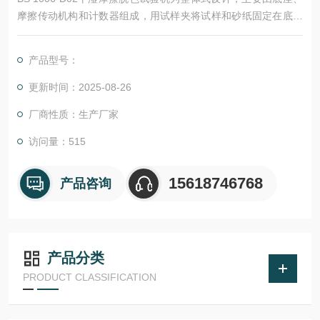
摩擦传动机构和计数器组成，用试样夹将试样和砂纸固定在底座
的一侧，摇动手柄使装有白棉布的摩擦头在试样上作规定行程的
往复运动，使白棉布和试样相互摩擦，摩擦十次后观察并用灰卡
产品型号：
对比评定白棉布上的粘色程度，对织物试样的染色或表面涂层的
稳定性作出评判，为材料的评估和选择提供参考数据。
更新时间：2025-08-26
厂商性质：生产厂家
访问量：515
15618746768
产品咨询
产品分类
PRODUCT CLASSIFICATION