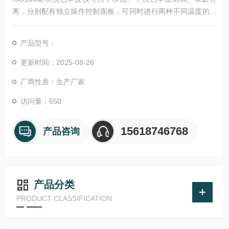
离，分别配有独立操作控制面板，可同时进行两种不同温度的实
验。电子轻触开关，液晶菜单显示，无机械触点，安全可靠。试
样架传动平稳可靠，换取水洗杯方便。配有500ml和1200ml两种
产品型号：
水洗杯，每缸含24个杯子卡槽(大小各12个)，满足不同测试需
求。加热管无噪音、寿命长、温度控制精准。
更新时间：2025-08-26
厂商性质：生产厂家
访问量：650
15618746768
产品咨询
产品分类
PRODUCT CLASSIFICATION