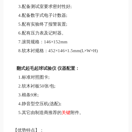
3.配备测试室要求密封性好;
4.配备数字式电子计数器;
5.配有实验终了报警装置;
6.配有压力表及记时器。
7.滚筒规格：146×152mm
8.软木衬规格：452×146×1.5mm(L×W×H)
翻式起毛起球试验仪 仪器配置：
1.标准对照图卡;
2.软木衬板50张/包;
3.棉条9米;
4.静音型空压机(选配);
5.其它由制造商推荐的
关键
附件。
【优势特点】：