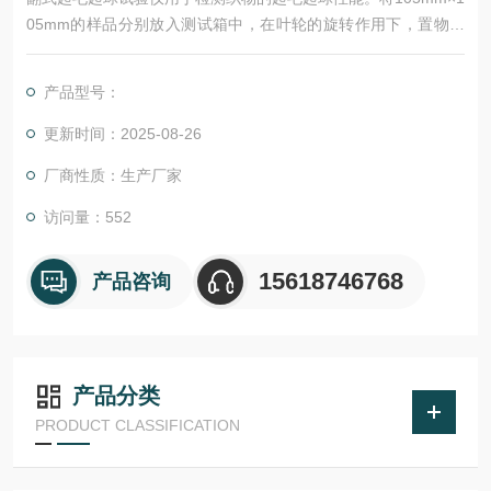
05mm的样品分别放入测试箱中，在叶轮的旋转作用下，置物盒
软木衬壁持续随机摩擦，将定时器设置到规定时间，到达设定时
间后声响报警，提示试验结束。测试时测试室内会注入压缩空
产品型号：
气，以增强翻转，气压可调。
更新时间：2025-08-26
厂商性质：生产厂家
访问量：552
15618746768
产品咨询
产品分类
PRODUCT CLASSIFICATION