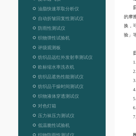
油脂快速萃取分析仪
的摩
自动折皱回复性测试仪
换，
防雨性测试仪
验」
织物弹性试验机
评级观测板
日标摩
纺织品远红外发射率测试仪
1.
欧标缩水率洗衣机
2.
纺织品遮热性能测试仪
3. 
纺织品干燥时间测试仪
4. 
织物液体穿透测试仪
5. 负
对色灯箱
6. 
压力袜压力测试仪
7. 
低温脆性试验机
织物防雨性测试仪