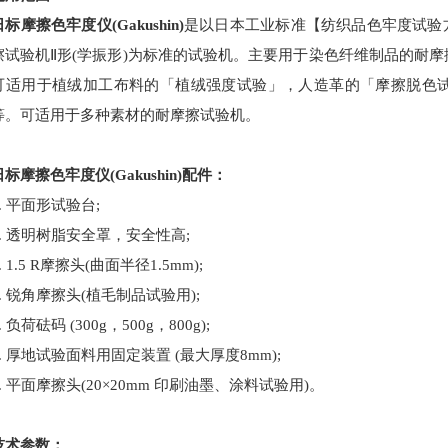
日标摩擦色牢度仪(Gakushin)
是以日本工业标准【纺织品色牢度试验方法
擦试验机Ⅱ形(学振形)为标准的试验机。主要用于染色纤维制品的耐
可适用于植绒加工布料的「植绒强度试验」，人造革的「摩擦脱色
等。可适用于多种素材的耐摩擦试验机。
擦色牢度仪(Gakushin)
配件：
 平面形试验台;
 透明树脂安全罩，安全性高;
1.5 R摩擦头(曲面半径1.5mm);
锐角摩擦头(植毛制品试验用);
荷砝码 (300g，500g，800g);
厚地试验面料用固定装置 (最大厚度8mm);
平面摩擦头(20×20mm 印刷油墨、涂料试验用)。
技术参数：