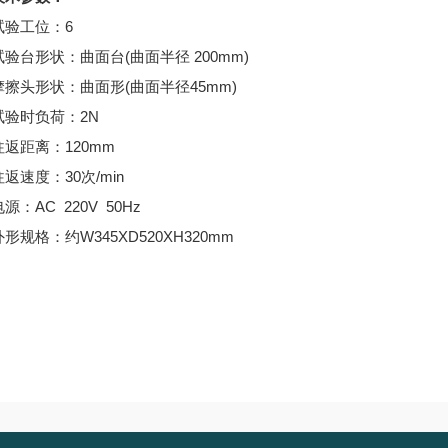
试验工位：6
试验台形状：
曲面台(曲面半径 200mm)
摩擦头形状：
曲面形(曲面半径45mm)
试验时负荷：
2N
往返距离：1
20mm
往返速度：
30次/min
电源：
AC 220V 50Hz
外形规格：
约W345XD520XH320mm