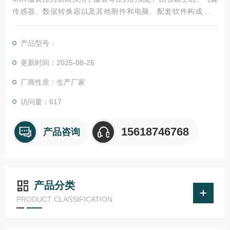
传感器、数据转换器以及其他附件和电脑、配套软件构成该系
统，可用于功能性内衣、航天服、潜水服、运动服、文胸、抗经
济舱综合症袜、抗血栓袜、抗血栓压力带等多种功能性服装、服
产品型号：
用品的压力舒适性研究。在服装材料学、织物服用性能及测试、
服装卫生学、服装人体工学、成衣工艺学、毕业设计等课程的实
更新时间：2025-08-26
验教学与研究有深远的意义
厂商性质：生产厂家
访问量：617
15618746768
产品咨询
产品分类
PRODUCT CLASSIFICATION