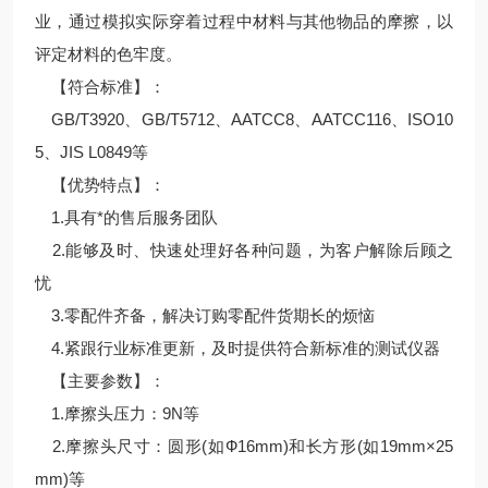
业，通过模拟实际穿着过程中材料与其他物品的摩擦，以
评定材料的色牢度。
【符合标准】：
GB/T3920、GB/T5712、AATCC8、AATCC116、ISO10
5、JIS L0849等
【优势特点】：
1.具有*的售后服务团队
2.能够及时、快速处理好各种问题，为客户解除后顾之
忧
3.零配件齐备，解决订购零配件货期长的烦恼
4.紧跟行业标准更新，及时提供符合新标准的测试仪器
【主要参数】：
1.摩擦头压力：9N等
2.摩擦头尺寸：圆形(如Ф16mm)和长方形(如19mm×25
mm)等