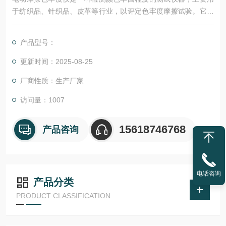
于纺织品、针织品、皮革等行业，以评定色牢度摩擦试验。它通
过模拟实际穿着过程中材料与其他物品的摩擦，评估材料颜色的
牢度。该仪器具有多种型号，符合不同国家或地区的行业标准，
产品型号：
如GB、AATCC、ISO、JIS等，并可根据测试要求调整摩擦头压
力、速度等参数。
更新时间：2025-08-25
厂商性质：生产厂家
访问量：1007
15618746768
产品咨询
电话咨询
产品分类
PRODUCT CLASSIFICATION