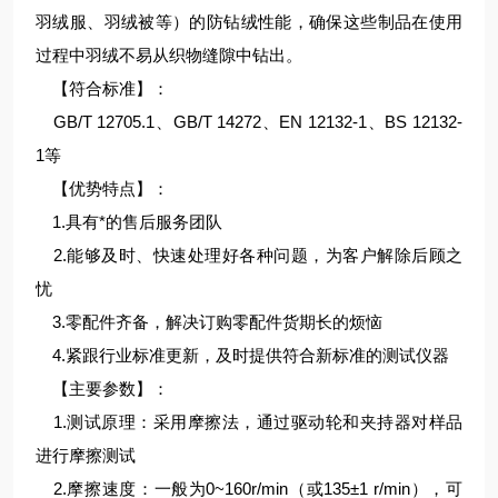
羽绒服、羽绒被等）的防钻绒性能，确保这些制品在使用
过程中羽绒不易从织物缝隙中钻出。
【符合标准】：
GB/T 12705.1、GB/T 14272、EN 12132-1、BS 12132-
1等
【优势特点】：
1.具有*的售后服务团队
2.能够及时、快速处理好各种问题，为客户解除后顾之
忧
3.零配件齐备，解决订购零配件货期长的烦恼
4.紧跟行业标准更新，及时提供符合新标准的测试仪器
【主要参数】：
1.测试原理：采用摩擦法，通过驱动轮和夹持器对样品
进行摩擦测试
2.摩擦速度：一般为0~160r/min（或135±1 r/min），可