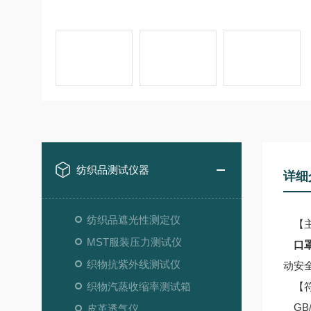
纺织品测试仪器
详细
纺织品遮光性测定仪
【主
MST服装压力测试仪
口
织物抗紫外线测试仪
动安
织物汽蒸收缩率测试箱
【符
GB/T
皮革透气仪