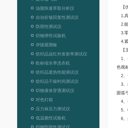
【优
油脂快速萃取分析仪
1.
自动折皱回复性测试仪
2.
防雨性测试仪
3.
织物弹性试验机
4.
评级观测板
【主
纺织品远红外发射率测试仪
1、半
欧标缩水率洗衣机
色视
纺织品遮热性能测试仪
2、
纺织品干燥时间测试仪
3、
织物液体穿透测试仪
圆弧弓
对色灯箱
4、
压力袜压力测试仪
5、电
低温脆性试验机
6、外
织物防雨性测试仪