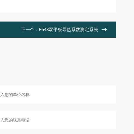
下一个：
F543双平板导热系数测定系统