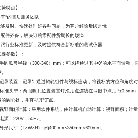
势特点】：
具有*的售后服务团队
能够及时、快速处理好各种问题，为客户解除后顾之忧
零配件齐备，解决订购零配件货期长的烦恼
紧跟行业标准更新，及时提供符合新标准的测试仪器
要参数】：
圆弧弓半径（300-340）mm：可以绕通过其中0°的水平而转动，
标。
记录装置：记录针通过轴轮组件与视标连动，将视标的方位和角度对
标准头型：两眼瞳孔位置装置灯泡顶点连线在两眼中点后7±0.5m
的圆心处，并直视其“0"点。
视野面积计算：采用软件系统，由计算机自动计算：视野面积；计量
源：220V，50Hz。
形尺寸（L×W×H)：约400mm×350mm×600mm。