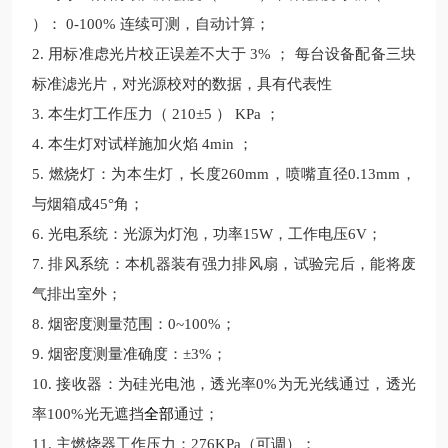
）： 0-100% 连续可测，自动计算；
2. 用标准虑光片校正误差不大于 3% ； 每台设备配备三块
标准滤光片，对光源校对的数据，具有代表性
3. 本生灯工作压力（ 210±5 ） KPa ；
4. 本生灯对试样施加火焰 4min ；
5. 燃烧灯：为本生灯，长度260mm，喷嘴直径0.13mm，
与烟箱成45°角；
6. 光电系统：光源为灯泡，功率15W，工作电压6V；
7. 排风系统：本机器装有强力排风扇，试验完后，能将废
气排出室外；
8. 烟密度测量范围：0~100%；
9. 烟密度测量准确度：±3%；
10. 接收器：为硅光电池，透光率0%为无光线通过，透光
率100%光无遮挡
全部
通过；
11. 主燃烧器工作压力：276KPa（可调）；