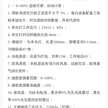
）： 0-100% 连续可测，自动计算；
2. 用标准虑光片校正误差不大于 3% ； 每台设备配备三块
标准滤光片，对光源校对的数据，具有代表性
3. 本生灯工作压力（ 210±5 ） KPa ；
4. 本生灯对试样施加火焰 4min ；
5. 燃烧灯：为本生灯，长度260mm，喷嘴直径0.13mm，
与烟箱成45°角；
6. 光电系统：光源为灯泡，功率15W，工作电压6V；
7. 排风系统：本机器装有强力排风扇，试验完后，能将废
气排出室外；
8. 烟密度测量范围：0~100%；
9. 烟密度测量准确度：±3%；
10. 接收器：为硅光电池，透光率0%为无光线通过，透光
率100%光无遮挡
全部
通过；
11. 主燃烧器工作压力：276KPa（可调）；