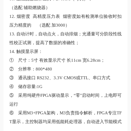
（选配 辅助燃烧器）
12. 烟密度 高精度压力表 烟密度如有检测单位验收时扣
压力精度的 （选配 加3000）
13. 自动计时，自动点火，自动排烟；光通量可分阶段性线
性校正试测，提高了数据的准确性；
14. 触摸显示屏：
① 尺寸：5寸 有效显示尺寸 长11cm 宽6.28cm；
② 分辨率：800*480
③ 通讯接口 RS232、3.3V CMOS或TTL、串口方式
④ 储存容量:1G
⑤ 采用纯硬件FPGA驱动显示，“零"启动时间，上电即可
运行
⑥ 采用M3+FPGA架构，M3负责指令解析，FPGA专注TF
T显示，主控制器均采用低能耗处理器，自动进入节能模式