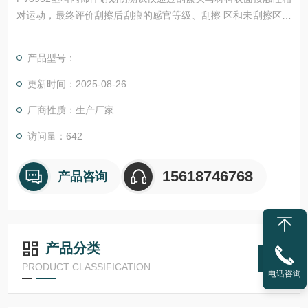
对运动，最终评价刮擦后刮痕的感官等级、刮擦 区和未刮擦区的
色差变化，或样品表面涂层刮擦后经胶带黏贴处理的脱落情况，
是材料表面及涂层耐刮 擦性能评价的常用测试仪器，实验数据重
产品型号：
复性好可以帮助生产商有效的控制生产，检验产品的性能。
更新时间：2025-08-26
厂商性质：生产厂家
访问量：642
15618746768
产品咨询
产品分类
PRODUCT CLASSIFICATION
电话咨询