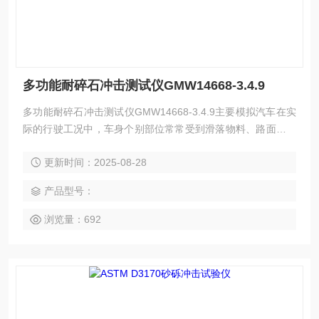
多功能耐碎石冲击测试仪GMW14668-3.4.9
多功能耐碎石冲击测试仪GMW14668-3.4.9主要模拟汽车在实
际的行驶工况中，车身个别部位常常受到滑落物料、路面碎石
等重 物的冲击，从而产品受到损坏。产品破坏程度由喷射角
更新时间：2025-08-28
度、喷射压力、喷射次数、气流速度、钢丸或碎 石的规格及质
量、冲击持续时间以及试验仪器等共同决定。
产品型号：
浏览量：692