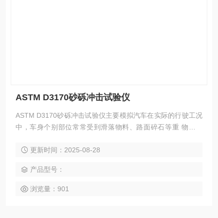
ASTM D3170砂砾冲击试验仪
ASTM D3170砂砾冲击试验仪主要模拟汽车在实际的行驶工况
中，车身个别部位常常受到滑落物料、路面碎石等重 物的冲
击，从而产品受到损坏。产品破坏程度由喷射角度、喷射压
更新时间：2025-08-28
力、喷射次数、气流速度、钢丸或碎 石的规格及质量、冲击持
续时间以及试验仪器等共同决定。
产品型号：
浏览量：901