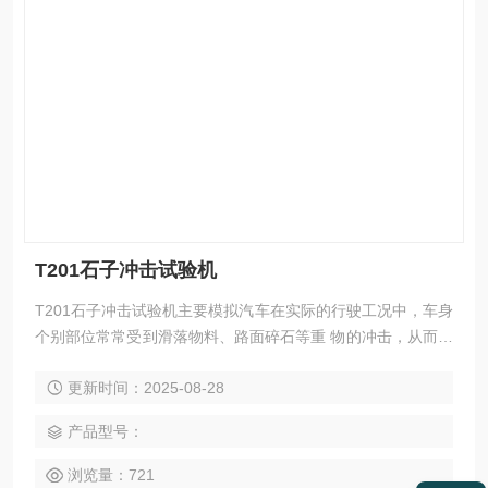
T201石子冲击试验机
T201石子冲击试验机主要模拟汽车在实际的行驶工况中，车身
个别部位常常受到滑落物料、路面碎石等重 物的冲击，从而产
品受到损坏。产品破坏程度由喷射角度、喷射压力、喷射次
更新时间：2025-08-28
数、气流速度、钢丸或碎 石的规格及质量、冲击持续时间以及
试验仪器等共同决定。
产品型号：
浏览量：721