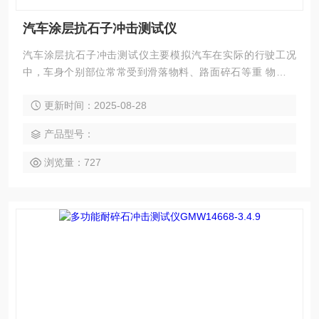
汽车涂层抗石子冲击测试仪
汽车涂层抗石子冲击测试仪主要模拟汽车在实际的行驶工况
中，车身个别部位常常受到滑落物料、路面碎石等重 物的冲
击，从而产品受到损坏。产品破坏程度由喷射角度、喷射压
更新时间：2025-08-28
力、喷射次数、气流速度、钢丸或碎 石的规格及质量、冲击持
续时间以及试验仪器等共同决定。
产品型号：
浏览量：727