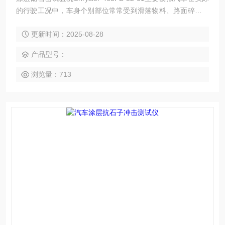
的行驶工况中，车身个别部位常常受到滑落物料、路面碎石等
重 物的冲击，从而产品受到损坏。产品破坏程度由喷射角度、
更新时间：2025-08-28
喷射压力、喷射次数、气流速度、钢丸或碎 石的规格及质量、
冲击持续时间以及试验仪器等共同决定。
产品型号：
浏览量：713