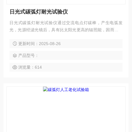
日光式碳弧灯耐光试验仪
日光式碳弧灯耐光试验仪通过交流电点灯碳棒，产生电弧发
光，光源经滤光镜后，具有比太阳光更高的辐照能，因而照射
到样品表面时，能够加速样品的老化。同时，因配备有喷淋装
更新时间：2025-08-26
置，除了能模拟日晒外，还可以模拟雨淋环境，即能通过加速
法很好地测试样品的耐气候性能。
产品型号：
浏览量：614