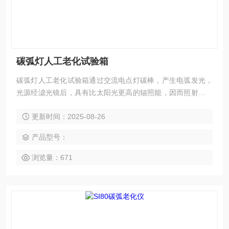
碳弧灯人工老化试验箱
碳弧灯人工老化试验箱通过交流电点灯碳棒，产生电弧发光，
光源经滤光镜后，具有比太阳光更高的辐照能，因而照射到样
品表面时，能够加速样品的老化。同时，因配备有喷淋装置，
更新时间：2025-08-26
除了能模拟日晒外，还可以模拟雨淋环境，即能通过加速法很
好地测试样品的耐气候性能。
产品型号：
浏览量：671