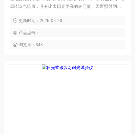
源经滤光镜后，具有比太阳光更高的辐照能，因而照射到样品
表面时，能够加速样品的老化。同时，因配备有喷淋装置，除
更新时间：2025-08-26
了能模拟日晒外，还可以模拟雨淋环境，即能通过加速法很好
地测试样品的耐气候性能。
产品型号：
浏览量：648