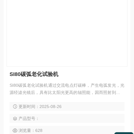
SI80碳弧老化试验机
SI80碳弧老化试验机通过交流电点灯碳棒，产生电弧发光，光
源经滤光镜后，具有比太阳光更高的辐照能，因而照射到样品
表面时，能够加速样品的老化。同时，因配备有喷淋装置，除
更新时间：2025-08-26
了能模拟日晒外，还可以模拟雨淋环境，即能通过加速法很好
地测试样品的耐气候性能。
产品型号：
浏览量：628