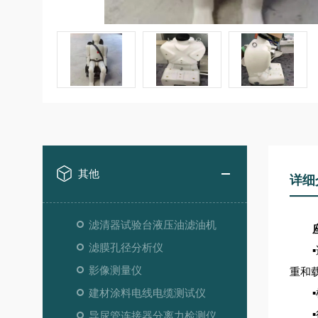
其他
详细
滤清器试验台液压油滤油机
滤膜孔径分析仪
影像测量仪
重和
建材涂料电线电缆测试仪
导尿管连接器分离力检测仪