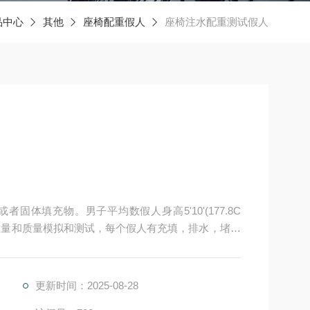
品中心
其他
座椅配重假人
座椅注水配重测试假人
体填充物。男子平均数假人身高5'10'(177.8C
于身体，重量和质量模拟和测试，每个假人有充填，排水，堵塞
，易于搬运和转移，型号价格可以通过重力加速度17
更新时间：2025-08-28