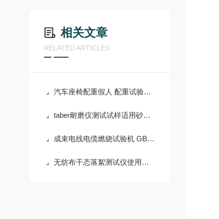
相关文章
RELATED ARTICLES
汽车座椅配重假人 配重试验假人 可注水 沙子 铁砂等
taber耐磨仪测试试样适用砂轮解析
成束电线电缆燃烧试验机 GB/T 18380.31
无纺布干态落絮测试仪使用方法，G275为例，上海千实指导您