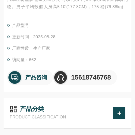
物。男子平均数假人身高5'10'(177.8CM)，175 磅(79.38kg)体
重，可以用于身体，重量和质量模拟和测试，每个假人有充填，
排水，堵塞功能，按使用需求能装填水和沙子等器物增重，易于
产品型号：
搬运和转移，型号价格可以通过重力加速度17G测试。
更新时间：2025-08-28
厂商性质：生产厂家
访问量：662
15618746768
产品咨询
产品分类
PRODUCT CLASSIFICATION