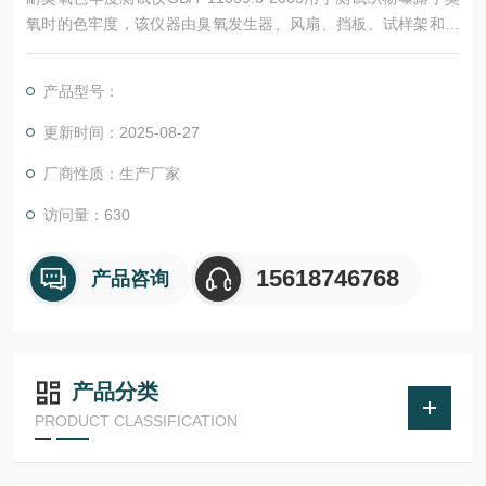
氧时的色牢度，该仪器由臭氧发生器、风扇、挡板、试样架和试
样仓组成。臭氧发生器利用高压变压器通过格栅放电。发生器放
置于低压风扇之前。臭氧发生器将臭氧喷射入试验仓。试样架为
产品型号：
安装在金属丝滑环上的分离夹子，可以适用于各种尺寸的试样。
更新时间：2025-08-27
厂商性质：生产厂家
访问量：630
15618746768
产品咨询
产品分类
PRODUCT CLASSIFICATION