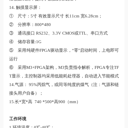
14. 触摸显示屏：
① 尺寸：5寸 有效显示尺寸 长11cm 宽6.28cm；
② 分辨率：800*480
③ 通讯接口 RS232、3.3V CMOS或TTL、串口方式
④ 储存容量:1G
⑤ 采用纯硬件FPGA驱动显示，“零"启动时间，上电即可
运行
⑥ 采用M3+FPGA架构，M3负责指令解析，FPGA专注TF
T显示，主控制器均采用低能耗处理器，自动进入节能模式
14.气源： 95%丙烷气，或同等纯度的煤气（注：气源和链
接头用户自备）；
15.长*宽*高 740 *500*高900（mm）
工作环境
1.环境温度：0℃-40℃；