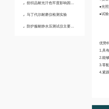
纺织品耐光汗色牢度影响因素解析
●光
●试验
马丁代尔耐磨仪检测实验
防护服耐静水压测试仪主要参数
优势
1.具
2.
3.
4.