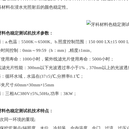
科材料在浸水光照射后的颜色稳定性。
材料色稳定测试机
技术参数：
源：a.色温：5500K～6500K。b.照度控制范围：150 000 LX±15 0
验时间控制：0min～99:59（h：mm）,精度±1min。
灯使用寿命：1000小时，紫外线滤光片使用寿命：5000小时；
滤光片性能：300nm以下光波透过率小于1%，370nm以上的光波透
浴：循环水域，水温在(37±5)℃,分辨率0.1℃；
样夹尺寸:60mm×30mm×15mm
源：三相AC380V±5%,50Hz,功率：3KW；
材料色稳定测试机
技术特点：
数次同一环境的重现;
全保护监测点(辐照度、水位、冷却风、仓内温度、仓门、过流、过压)