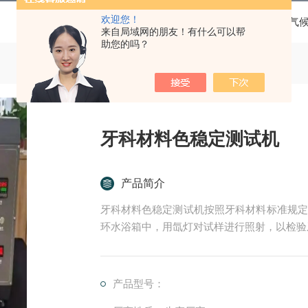
欢迎您！
当前位置：
首页
产品中心
环境及气
来自局域网的朋友！有什么可以帮
助您的吗？
牙科材料色稳定测试机
产品简介
牙科材料色稳定测试机按照牙科材料标准规定
环水浴箱中，用氙灯对试样进行照射，以检验
产品型号：