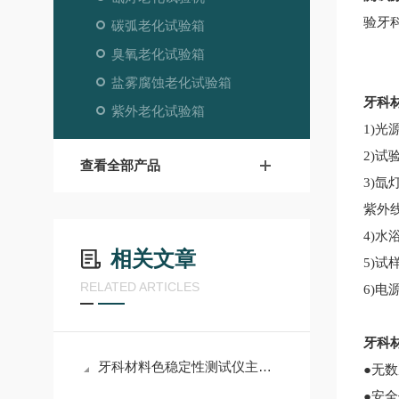
验牙
碳弧老化试验箱
臭氧老化试验箱
盐雾腐蚀老化试验箱
牙科
紫外老化试验箱
1)光
2)试
查看全部产品
3)氙
紫外线
4)水
相关文章
5)试
RELATED ARTICLES
6)电
牙科
牙科材料色稳定性测试仪主要参数
●无
●安