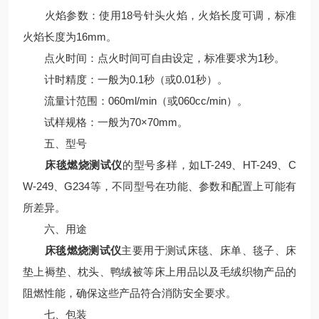
火焰参数：使用18号针头火焰，火焰长度可调，标准
火焰长度为16mm。
点火时间：点火时间可自由设定，标准要求为1秒。
计时精度：一般为0.1秒（或0.01秒）。
流量计范围：060ml/min（或060cc/min）。
试样规格：一般为70×70mm。
五、型号
床毯燃烧测试仪
的型号多样，如LT-249、HT-249、C
W-249、G234等，不同型号在功能、参数和配置上可能有
所差异。
六、用途
床毯燃烧测试仪
主要用于测试床毯、床单、毯子、床
垫上褥垫、枕头、鸭绒被等床上用品以及毛绒织物产品的
阻燃性能，确保这些产品符合消防安全要求。
七、包装