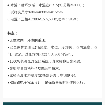
4)水浴：循环水域，水温在(37±5)℃,分辨率0.1℃；
5)试样夹尺寸:60mm×30mm×15mm
6)电源：三相AC380V±5%,50Hz,功率：3KW；
特点：
●无数次同一环境的重现;
●安全保护监测点(辐照度、水位、冷却风、仓内温度、仓
门、过流、过压)实现仪器可无人职守运行;
●1500W长弧氙灯光照系统，真实摸拟日光光谱;
●光照能量自动补偿功能公司技术;
●试验仓及水浴温度(加热器升温，空调制冷);
●双回路电子冗余设计，确保仪器长时间连续运行。