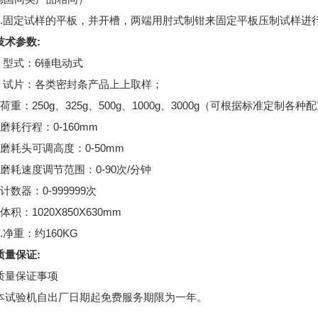
2.固定试样的平板，并开槽，两端用肘式制钳来固定平板压制试样进
技术参数:
1 型式：6锤电动式
2 试片：各类密封条产品上上取样；
3荷重：250g、325g、500g、1000g、3000g（可根据标准定制各种
4磨耗行程：0-160mm
5磨耗头可调高度：0-50mm
6磨耗速度调节范围：0-90次/分钟
7计数器：0-999999次
8体积：1020X850X630mm
9.净重：约160KG
质量保证:
质量保证事项
本试验机自出厂日期起免费服务期限为一年。