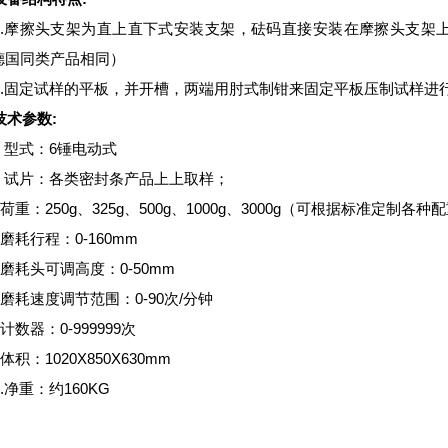
1.摩擦头支架为直上直下式安装支架，砝码直接安装在摩擦头支架
德国同类产品相同）
2.固定试样的平板，并开槽，两端用肘式制钳来固定平板压制试样进
技术参数:
1 型式：6锤电动式
2 试片：各类密封条产品上上取样；
3荷重：250g、325g、500g、1000g、3000g（可根据标准定制各种
4磨耗行程：0-160mm
5磨耗头可调高度：0-50mm
6磨耗速度调节范围：0-90次/分钟
7计数器：0-999999次
8体积：1020X850X630mm
9.净重：约160KG