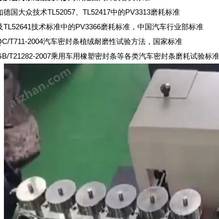
如德国大众技术TL52057、TL52417中的PV3313磨耗标准
及TL52641技术标准中的PV3366磨耗标准，中国汽车行业部标准
QC/T711-2004汽车密封条植绒耐磨性试验方法，国家标准
GB/T21282-2007乘用车用橡塑密封条等各类汽车密封条磨耗试验标