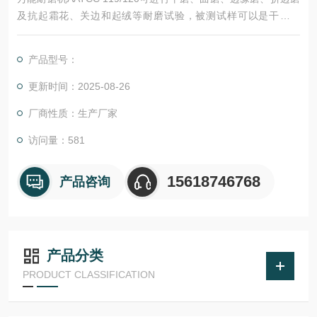
及抗起霜花、关边和起绒等耐磨试验，被测试样可以是干燥状
态，也可以浸在水、油或其他液体之中，可用于机织物、针织
物、涂层织物、起绒织物、袜子、毛毡、非织布、深层织物、
产品型号：
纱、线绳塑料薄膜、橡胶、皮革、纸张及其它多种材料。
更新时间：2025-08-26
厂商性质：生产厂家
访问量：581
15618746768
产品咨询
产品分类
PRODUCT CLASSIFICATION