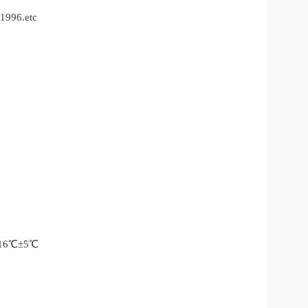
1996.etc
16℃±5℃