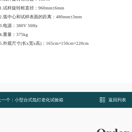
试样旋转框直径：960mm±6mm
弧中心和试样表面的距离：480mm±3mm
电源：380V 50Hz
重量：375kg
外观尺寸(长x宽x高)：165cm×150cm×220cm
上一个：
小型台式氙灯老化试验箱
返回列表