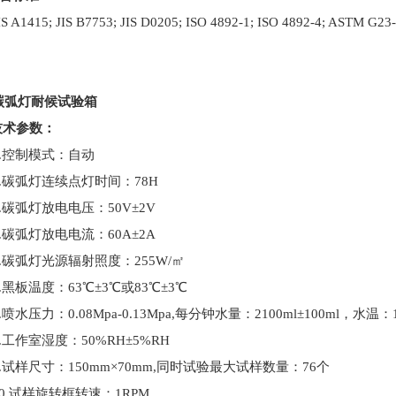
1415; JIS B7753; JIS D0205; ISO 4892-1; ISO 4892-4; ASTM G23-
碳弧灯耐候试验箱
术参数：
控制模式：自动
碳弧灯连续点灯时间：78H
碳弧灯放电电压：50V±2V
碳弧灯放电电流：60A±2A
碳弧灯光源辐射照度：255W/㎡
板温度：63℃±3℃或83℃±3℃
水压力：0.08Mpa-0.13Mpa,每分钟水量：2100ml±100ml，水温：
作室湿度：50%RH±5%RH
样尺寸：150mm×70mm,同时试验最大试样数量：76个
.试样旋转框转速：1RPM