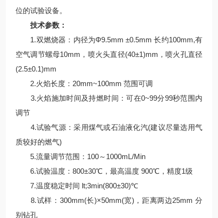
位的试验设备。
技术参数：
1.双燃烧器：内径为Φ9.5mm ±0.5mm 长约100mm,有
空气调节螺母10mm，喷火头直径(40±1)mm，喷火孔直径
(2.5±0.1)mm
2.火焰长度：20mm~100mm 范围可调
3.火焰施加时间及持燃时间：可在0~99分99秒范围内
调节
4.试验气源：采用煤气或石油液化汽(建议尽量选用气
质较好的燃气)
5.流量调节范围：100～1000mL/Min
6.试验温度：800±30℃，最高温度 900℃，精度1级
7.温度稳定时间 lt;3min(800±30)℃
8.试样：300mm(长)×50mm(宽)，距离两边25mm 分
别钻孔