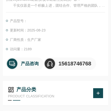
千实仪器是一个积极上进，团结合作、管理严格的团队，千
实具有坚实的研发、生产、销售队伍以满足客户的各种需求。产
品包含了纤维测试仪、纱线测试仪、织物面料测试仪、地毯测试
产品型号：
仪、土工布测试仪及其它行业相关的测试设备。像水洗色牢度测
试仪、织物耐磨仪、起毛起球性测试仪、摩擦色牢度测试仪、耐
更新时间：2025-08-23
熨烫牢度测试仪和汗渍色牢度测试仪等
厂商性质：生产厂家
访问量：2189
15618746768
产品咨询
产品分类
PRODUCT CLASSIFICATION