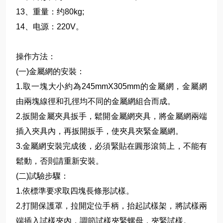
13、重量：约80kg;
14、电源：220V。
操作方法：
(一)金屬網的安裝：
1.取一塊大小約為245mmX305mm的金屬網，金屬網
由兩塊線徑和孔徑均不同的金屬網組合而成。
2.扳開金屬夾具扳手，鬆開金屬網夾具，將金屬網兩端
插入夾具內，再扳開扳手，使夾具夾緊金屬網。
3.金屬網安裝完成後，必須緊貼在圓形滾筒上，不能有
鬆動，否則請重新安裝。
(二)試驗步驟：
1.依標準要求取四塊長條形試樣。
2.打開保護罩，拉開定位手柄，抬起試樣架，將試樣兩
端插入試樣夾內，調節試樣夾緊螺母，夾緊試樣。