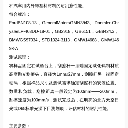
种汽车用内外饰塑料材料的耐刮擦性能。
符合标准：
FordBN108-13，GeneralMotorsGMN3943、Danmler-Chr
yslerLP-463DD-18-01，GB2918，GB6151，GB8424.3，
BMWGS97034，STD1024-3113，GMW14688，GMW146
98-A
测试原理：
将样品固定在试验台上，刮擦杆一顶端固定碳化钨制材质
高度抛光刮擦头，直径为1mm或7mm，刮擦杆另一端固定
砝码，根据样品尺寸及测试需求确定刮擦杆的安装位置、
数量和负载，刮擦距离一般设定为100mm——200mm，
刮擦速度为100mm/s，测试完成后，在明亮的北方天空日
光或D65标准光源下目测划痕，评估材料的耐刮性能。
主要参数：