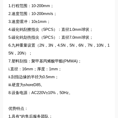
1.行程范围：10-200mm；
2.速度范围：10-200mm/s；
3.速度缓冲：10±1mm；
4.碳化钨刮擦指尖（5PCS）：直径1.0mm球状；
5.碳化钨划伤指尖（5PCS）：直径7.0mm球状；
6.九种重量设置（2N，3N，4.5N，5N，6N，7N，10N，1
5N，20N）；
7.塑料刮指：聚甲基丙烯酸甲酯(PMMA)；
i.直径：16mm；厚度：1mm；
ii.刮指边缘的半径为0.5mm；
iii.硬度为shoreD85。
8.设备电源：AC220V±10%，50Hz。
优势特点：
1.具有*的售后服务团队；