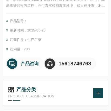
皮肤等磨损的过程，并可真实模拟液体环境，如人体汗液，润手
霜，防晒霜，清洁剂，牙膏等液态介质。该设备可以模 拟磨损的
过程包括：手指磨耗，指甲划痕，牙齿磨损，鞋底磨耗及工业划
产品型号：
痕等。人类手指，皮肤，牙齿等介质与各类产品接触后会对其材
料表面产生磨损，这种磨损 严重影响了产品的质量品质。
更新时间：2025-08-28
厂商性质：生产厂家
访问量：708
15618746768
产品咨询
产品分类
PRODUCT CLASSIFICATION