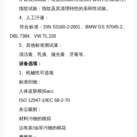
指纹试验：指纹及其清理特性的亲和性试验。
4、人工汗液：
符合标准：DIN 53160-2:2001、BMW GS 97045-2、
DBL 7384、VW TL 226
5、其他标准测试液：
清洁膏、乳液、拋光膏、牙膏等。
设备选项：
1、机械性可选项
标准织物：
人体皮肤模拟acc
ISO 12947-1/IEC 68-2-70
灰尘吸附：
材料污物的模拟
沾有炭/油等污物的棉花
摩擦垫：