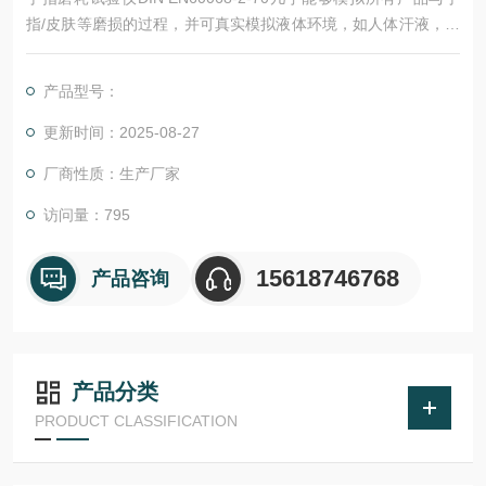
指/皮肤等磨损的过程，并可真实模拟液体环境，如人体汗液，润
手霜，防晒霜，清洁剂，牙膏等液态介质。该设备可以模 拟磨损
的过程包括：手指磨耗，指甲划痕，牙齿磨损，鞋底磨耗及工业
产品型号：
划痕等。人类手指，皮肤，牙齿等介质与各类产品接触后会对其
材料表面产生磨损，这种磨损 严重影响了产品的质量品质。
更新时间：2025-08-27
厂商性质：生产厂家
访问量：795
15618746768
产品咨询
产品分类
PRODUCT CLASSIFICATION