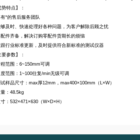
势特点】：
具有*的售后服务团队
能够及时、快速处理好各种问题，为客户解除后顾之忧
零配件齐备，解决订购零配件货期长的烦恼
紧跟行业标准更新，及时提供符合新标准的测试仪器
要参数】：
程范围：6~150mm可调
度范围：1~100往复/min无级可调
试样品尺寸：max厚12mm，max400×100mm（L×W）
量：48.5kg
寸：532×471×630（W×D×H）