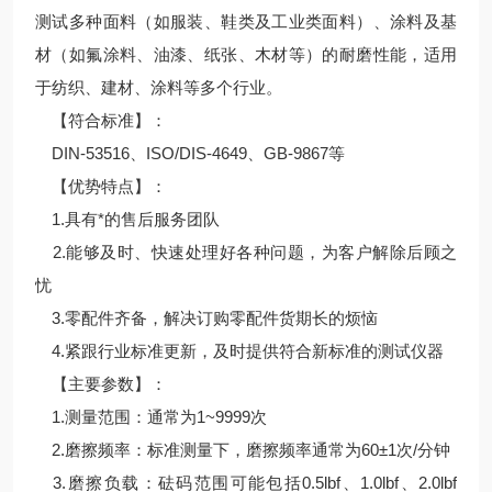
测试多种面料（如服装、鞋类及工业类面料）、涂料及基
材（如氟涂料、油漆、纸张、木材等）的耐磨性能，适用
于纺织、建材、涂料等多个行业。
【符合标准】：
DIN-53516、ISO/DIS-4649、GB-9867等
【优势特点】：
1.具有*的售后服务团队
2.能够及时、快速处理好各种问题，为客户解除后顾之
忧
3.零配件齐备，解决订购零配件货期长的烦恼
4.紧跟行业标准更新，及时提供符合新标准的测试仪器
【主要参数】：
1.测量范围：通常为1~9999次
2.磨擦频率：标准测量下，磨擦频率通常为60±1次/分钟
3.磨擦负载：砝码范围可能包括0.5lbf、1.0lbf、2.0lbf